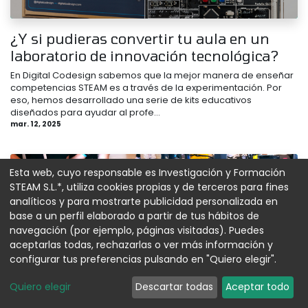
¿Y si pudieras convertir tu aula en un
laboratorio de innovación tecnológica?
En Digital Codesign sabemos que la mejor manera de enseñar
competencias STEAM es a través de la experimentación. Por
eso, hemos desarrollado una serie de kits educativos
diseñados para ayudar al profe...
mar. 12, 2025
Esta web, cuyo responsable es Investigación y Formación
STEAM S.L.*, utiliza cookies propias y de terceros para fines
analíticos y para mostrarte publicidad personalizada en
base a un perfil elaborado a partir de tus hábitos de
navegación (por ejemplo, páginas visitadas). Puedes
aceptarlas todas, rechazarlas o ver más información y
configurar tus preferencias pulsando en "Quiero elegir".
Desafío InFuture 2021/2022
Quiero elegir
Descartar todas
Aceptar todo
Un año más, se ha desarrollado entre los centros educativos el
concurso “ Desafío InFuture”, organizado por el *Parque