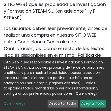
SITIO WEB) que es propiedad de Investigación
y Formación STEAM S.L. (en adelante "I. y F.
STEAM").
Los usuarios deben leer previamente, antes de
realizar una compra en nuestro SITIO WEB,
estas Condiciones Generales de
Contratación, así como el resto de los textos
legales disponibles en el mismo:
Política de
Privacidad
y
Política de Cookies
.
Esta web, cuyo responsable es Investigación y Formación
STEAM S.L.*, utiliza cookies propias y de terceros para fines
Al realizar una compra en nuestro SITIO WEB,
analíticos y para mostrarte publicidad personalizada en
base a un perfil elaborado a partir de tus hábitos de
los usuarios están aceptando plenamente las
navegación (por ejemplo, páginas visitadas). Puedes
presentes Condiciones Generales de
aceptarlas todas, rechazarlas o ver más información y
Contratación, así como el resto de los avisos
configurar tus preferencias pulsando en "Quiero elegir".
legales presentes en el mismo, incluyendo
Quiero elegir
Descartar todas
Aceptar todo
también las condiciones particulares que