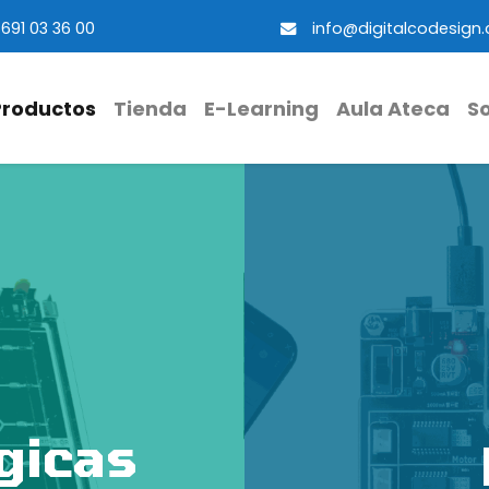
691 03 36 00
info@digitalcodesign
Productos
Tienda
E-Learning
Aula Ateca
S
ógicas