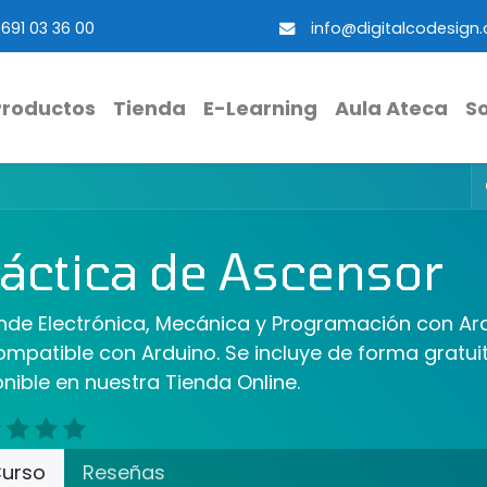
691 03 36 00
info@digitalcodesign
Productos
Tienda
E-Learning
Aula Ateca
S
áctica de Ascensor
nde Electrónica, Mecánica y Programación con Ard
ompatible con Arduino. Se incluye de forma gratui
nible en nuestra Tienda Online.
urso
Reseñas