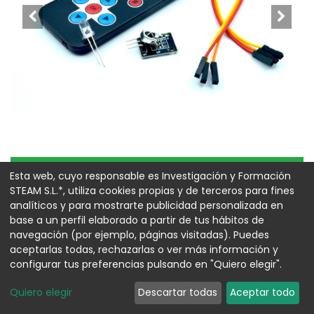
Disponible
Esta web, cuyo responsable es Investigación y Formación
STEAM S.L.*, utiliza cookies propias y de terceros para fines
Kit Módulo receptor IR +
analíticos y para mostrarte publicidad personalizada en
base a un perfil elaborado a partir de tus hábitos de
mando a distancia
navegación (por ejemplo, páginas visitadas). Puedes
aceptarlas todas, rechazarlas o ver más información y
Referencia:
00016810
configurar tus preferencias pulsando en "Quiero elegir".
2,78
€
Quiero elegir
Descartar todas
Aceptar todo