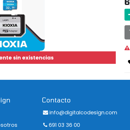
6
te sin existencias
sign
Contacto
info@digitalcodesign.com
sotros
691 03 36 00