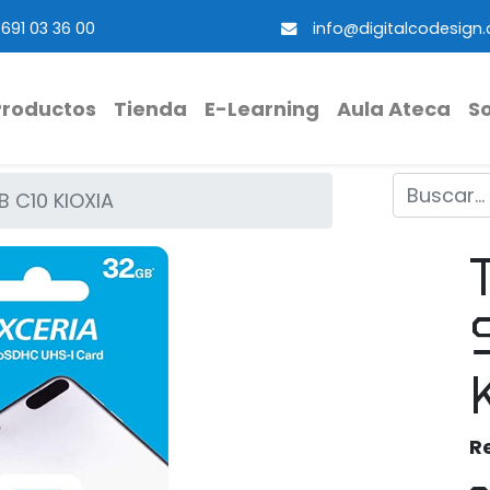
691 03 36 00
info@digitalcodesign
Productos
Tienda
E-Learning
Aula Ateca
S
B C10 KIOXIA
R