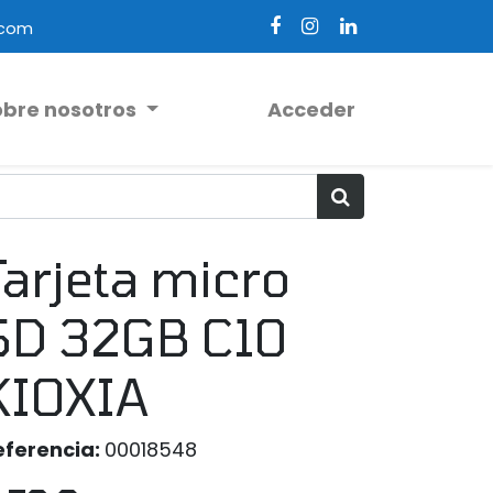
.com
obre nosotros
Acceder
Tarjeta micro
SD 32GB C10
KIOXIA
eferencia:
00018548