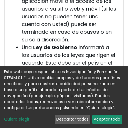
aplicación móvil o el acceso de los
usuarios a su sitio web y móvil (si los
usuarios no pueden tener una
cuenta con usted) puede ser
terminado en caso de abusos o en
su sola discreción.
Una
Ley de Gobierno
informará a
los usuarios de las leyes que rigen el
acuerdo. Esto debe ser el país en el
que tiene su sede central o el país
Esta web, cuyo responsable es Investigación y Formación
desde el que opera su sitio web y su
STEAM S.L.*, utiliza cookies propias y de terceros para fines
analíticos y para mostrarte publicidad personalizada en
aplicación para dispositivos móviles.
base a un perfil elaborado a partir de tus hábitos de
Una cláusula de
enlaces a otros
navegación (por ejemplo, páginas visitadas). Puedes
sitios web
informará a los usuarios
aceptarlas todas, rechazarlas o ver más información y
configurar tus preferencias pulsando en "Quiero elegir".
que usted no es responsable de los
sitios web de terceros a los que
Quiero elegir
Descartar todas
Aceptar todo
enlaza. Este tipo de cláusula