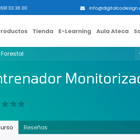
691 03 36 00
info@digitalcodesign
Productos
Tienda
E-Learning
Aula Ateca
S
 Forestal
trenador Monitorizac
urso
Reseñas