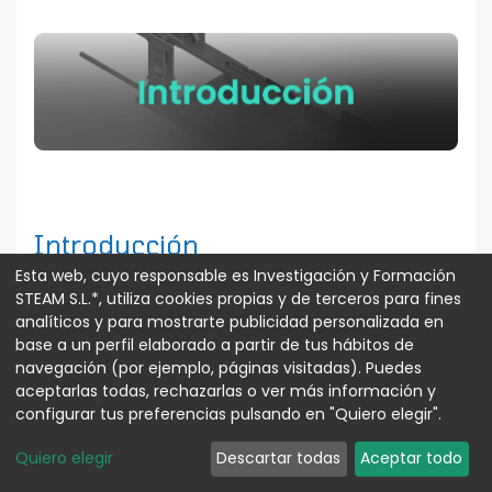
Introducción
Esta web, cuyo responsable es Investigación y Formación
STEAM S.L.*, utiliza cookies propias y de terceros para fines
analíticos y para mostrarte publicidad personalizada en
base a un perfil elaborado a partir de tus hábitos de
La maqueta de Parking Automatizado es
navegación (por ejemplo, páginas visitadas). Puedes
aceptarlas todas, rechazarlas o ver más información y
una excelente herramienta educativa con
configurar tus preferencias pulsando en "Quiero elegir".
la cual introducirse al mundo de la
electrónica y la programación. Esta
Quiero elegir
Descartar todas
Aceptar todo
maqueta esta equipada con los