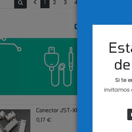
1
2
3
4
5
6
CONECTORES 
Est
de
Si te 
invitamos 
Conector JST-XHP Macho (para PCB)
0,17
€