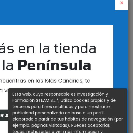
×
ORDENADO POR: NOVEDAD
PCB
ás en la tienda
 la
Península
encuentras en las Islas Canarias
, te
a visitar nuestra tienda exclusiva para
Esta web, cuyo responsable es Investigación y
esa zona
Formación STEAM S.L.*, utiliza cookies propias y de
terceros para fines analíticos y para mostrarte
publicidad personalizada en base a un perfil
IR A LA TIENDA DE CANARIAS
elaborado a partir de tus hábitos de navegación (por
ejemplo, páginas visitadas). Puedes aceptarlas
todas, rechazarlas o ver más información y