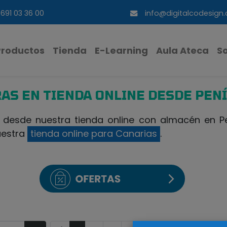
691 03 36 00
info@digitalcodesign
Productos
Tienda
E-Learning
Aula Ateca
S
AS EN TIENDA ONLINE DESDE PEN
esde nuestra tienda online con almacén en Pen
uestra
tienda online para Canarias
.