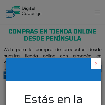
COMPRAS EN TIENDA ONLINE
DESDE PENÍNSULA
Web para la compra de productos desde
nuestra tienda online con almacén en
Península. Si realiza la compra desde Canarias
×
o fuera de España, visite nuestra
tienda
online para Canarias
.
Estás en la