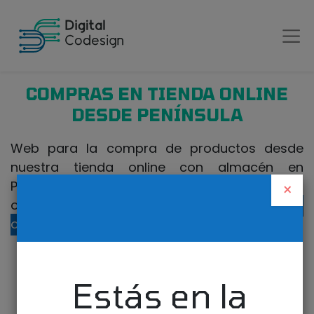
COMPRAS EN TIENDA ONLINE
DESDE PENÍNSULA
Web para la compra de productos desde
nuestra tienda online con almacén en
Península. Si realiza la compra desde Canarias
×
o fuera de España, visite nuestra
tienda
online para Canarias
.
Estás en la