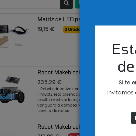
ORDENADO
Matriz de LED para Makeblock Mbot
19,15
€
3 Unidades disponibles
Est
de
Robot Makeblock mBot 2 con CyberPi
235,29
€
Si te 
- Robot educativo conectable en red pensado para e
invitamos 
- mBot2 está diseñado para que el alumnado reciba c
resulten motivadoras, divertidas y que reflejen apli
vanguardia como la robótica, la IA (Inteligencia Artific
ciencia de datos.
- Incorpora la placa de control CyberPi, un microco
capacidades de conexión en red, Bluetooth y diverso
Robot Makeblock mBot Ranger con Bl