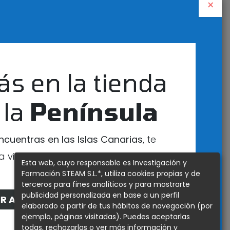
×
 POR: NOVEDAD
ás en la tienda
 la
Península
encuentras en las Islas Canarias
, te
l aprendizaje de STEAM e informática.
a visitar nuestra tienda exclusiva para
lases interactivas e inteligentes que
Esta web, cuyo responsable es Investigación y
caciones del mundo real con tecnologías de
esa zona
Formación STEAM S.L.*, utiliza cookies propias y de
ial), la IoT (Internet de las Cosas) y la
terceros para fines analíticos y para mostrarte
publicidad personalizada en base a un perfil
ntrolador basado en ESP32 con
IR A LA TIENDA DE CANARIAS
elaborado a partir de tus hábitos de navegación (por
s sensores integrados.
uetooth
ejemplo, páginas visitadas). Puedes aceptarlas
todas, rechazarlas o ver más información y