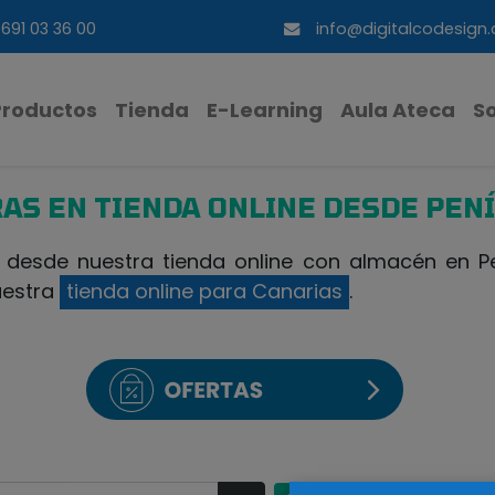
691 03 36 00
info@digitalcodesign
Productos
Tienda
E-Learning
Aula Ateca
S
AS EN TIENDA ONLINE DESDE PEN
esde nuestra tienda online con almacén en Pen
uestra
tienda online para Canarias
.